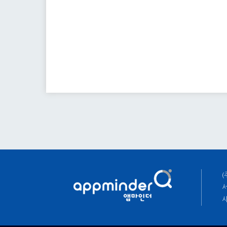
(
서
사